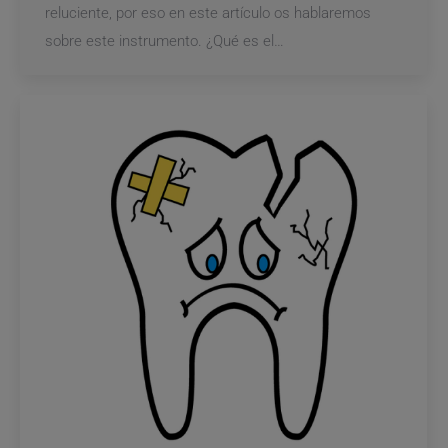
reluciente, por eso en este artículo os hablaremos
sobre este instrumento. ¿Qué es el…