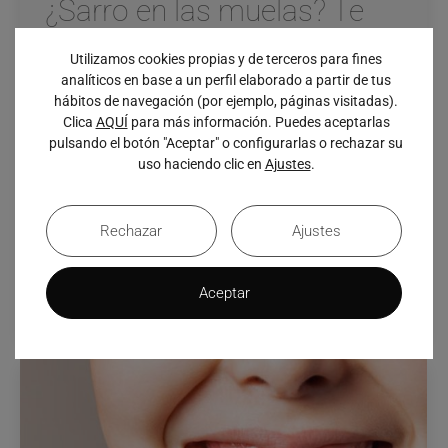
¿Sarro en las muelas? Te
contamos qué hacer
Utilizamos cookies propias y de terceros para fines
Cuidado Dental
,
Estética Dental
,
Higiene bucal
,
analíticos en base a un perfil elaborado a partir de tus
hábitos de navegación (por ejemplo, páginas visitadas).
Tratamientos
Clica
AQUÍ
para más información. Puedes aceptarlas
Por
Dr. Luis Sánchez
6 junio, 2022
pulsando el botón "Aceptar" o configurarlas o rechazar su
uso haciendo clic en
Ajustes
.
El sarro en las muelas es más común de lo que
parece. Poca gente es la que escapa de este, por eso
hoy en el blog de Luis Sánchez, clínica dental en Getxo,
Rechazar
Ajustes
os hablaremos de qué tratamientos tenemos para
tratarlo, y cómo podéis prevenirlo desde casa con
Aceptar
buenos hábitos de higiene dental. ¿Qué es…