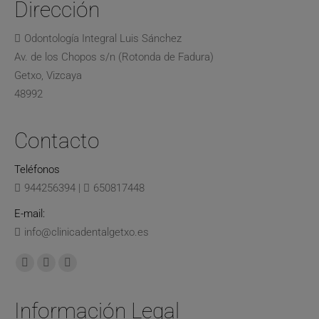
Dirección
Odontología Integral Luis Sánchez
Av. de los Chopos s/n (Rotonda de Fadura)
Getxo, Vizcaya
48992
Contacto
Teléfonos
944256394
|
650817448
E-mail:
info@clinicadentalgetxo.es
Encuéntranos en:
Información Legal