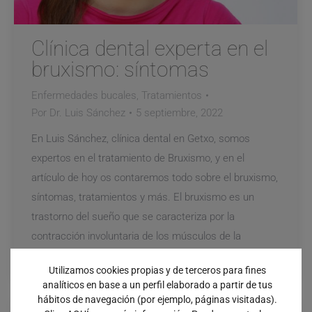
Clínica dental experta en el
bruxismo: síntomas
Enfermedades bucales
,
Tratamientos
Por
Dr. Luis Sánchez
5 septiembre, 2022
En Luis Sánchez, clínica dental en Getxo, somos
expertos en el tratamiento de Bruxismo, y en el
artículo de hoy os contaremos todo sobre el bruxismo,
síntomas, tratamientos y más. El bruxismo es un
trastorno del sueño que se caracteriza por la
contracción involuntaria de los músculos de la
mandíbula. Esta contracción puede ser tan…
Utilizamos cookies propias y de terceros para fines
analíticos en base a un perfil elaborado a partir de tus
hábitos de navegación (por ejemplo, páginas visitadas).