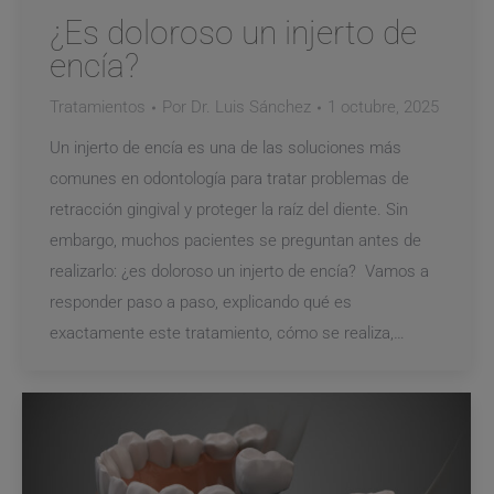
¿Es doloroso un injerto de
encía?
Tratamientos
Por
Dr. Luis Sánchez
1 octubre, 2025
Un injerto de encía es una de las soluciones más
comunes en odontología para tratar problemas de
retracción gingival y proteger la raíz del diente. Sin
embargo, muchos pacientes se preguntan antes de
realizarlo: ¿es doloroso un injerto de encía? Vamos a
responder paso a paso, explicando qué es
exactamente este tratamiento, cómo se realiza,…