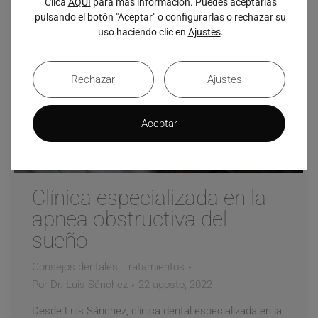
Clica
AQUÍ
para más información. Puedes aceptarlas
pulsando el botón "Aceptar" o configurarlas o rechazar su
uso haciendo clic en
Ajustes
.
Rechazar
Ajustes
Aceptar
Clínica especializada en la
apnea obstructiva del
sueño
Consejos dentales
,
Tratamientos
Por
Dr. Luis Sánchez
22 agosto, 2022
Desde Luis Sánchez, clínica dental especializada en la