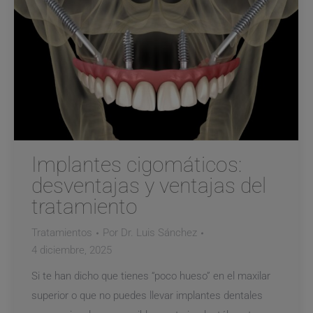
Implantes cigomáticos:
desventajas y ventajas del
tratamiento
Tratamientos
Por
Dr. Luis Sánchez
4 diciembre, 2025
Si te han dicho que tienes “poco hueso” en el maxilar
superior o que no puedes llevar implantes dentales