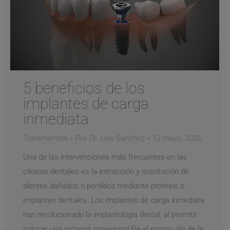
5 beneficios de los
implantes de carga
inmediata
Tratamientos
Por
Dr. Luis Sánchez
12 mayo, 2025
Una de las intervenciones más frecuentes en las
clínicas dentales es la extracción y sustitución de
dientes dañados o perdidos mediante prótesis o
implantes dentales. Los implantes de carga inmediata
han revolucionado la implantología dental, al permitir
colocar una prótesis provisional fija el mismo día de la